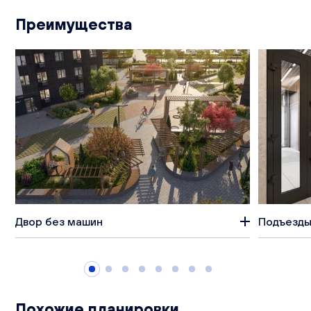
Преимущества
Двор без машин
Подъезды
Похожие планировки