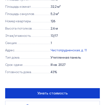
Площадь комнат
32,2 м²
Площадь санузлов
5,2 м²
Номер квартиры
126
Высота потолков
2,6 м
Этаж/этажность
13/17
Секция
1
Адрес
Чистопрудненская, д. 11
Тип дома
Утепленная панель
Срок сдачи
III кв. 2027
Готовность дома
43%
Узнать стоимость