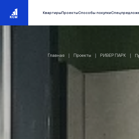
Квартиры
Проекты
Способы покупки
Спецпредлож
|
|
|
Главная
Проекты
РИВЕР ПАРК
П