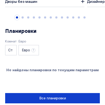
Дворы без машин
Дизайнер
Вакансии
Офисы продаж
Контакты
Планировки
Комнат
Евро
Ст
Евро
Не найдены планировки по текущим параметрам
Все планировки