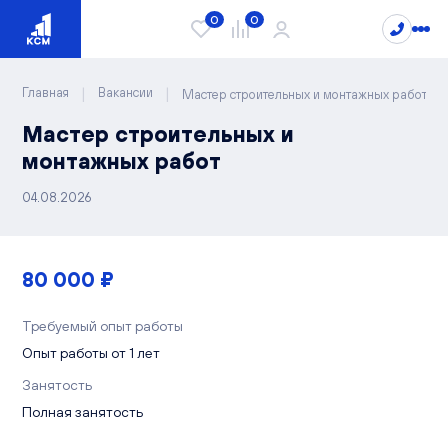
0
0
|
|
Главная
Вакансии
Мастер строительных и монтажных работ
Мастер строительных и
Проекты
монтажных работ
Квартиры
04.08.2026
Сити Парк
Видный
Студии
Лайф
Каталог квартир
80 000 ₽
1-комнатные
РИВЕР ПАРК
2-комнатные
Чистые пруды
Требуемый опыт работы
3-комнатные
О компании
Новости
Опыт работы от 1 лет
4-комнатные
Блог
Спецпредложения
Занятость
5-комнатные
Документы
Варианты отделки
Полная занятость
Способы покупки
Вопрос/ответ