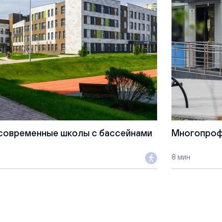
современные школы с бассейнами
Многопроф
8 мин