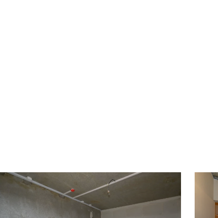
ина
Спорт