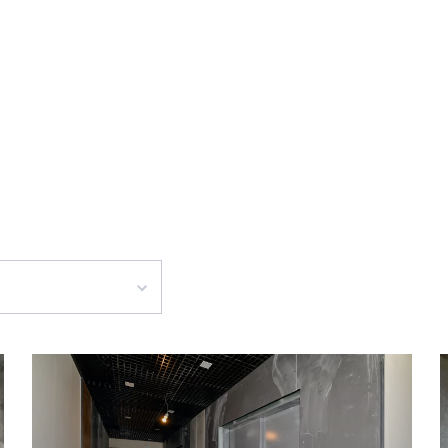
Образование
Торговля
Медиц
Услуги
Финансы
Культура и отдых
я
енская, д. 17
енская, д. 11
енская, д. 13а