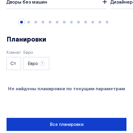
Дворы без машин
Дизайнер
Вакансии
Офисы продаж
Контакты
Планировки
Комнат
Евро
Ст
Евро
Не найдены планировки по текущим параметрам
Все планировки