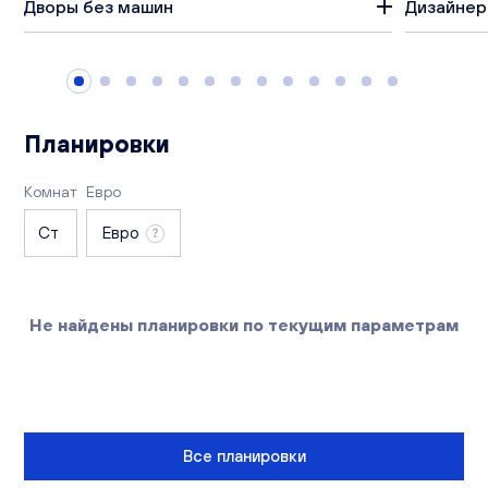
Дворы без машин
Дизайнер
Вакансии
Офисы продаж
Контакты
Планировки
Комнат
Евро
Ст
Евро
Не найдены планировки по текущим параметрам
Все планировки