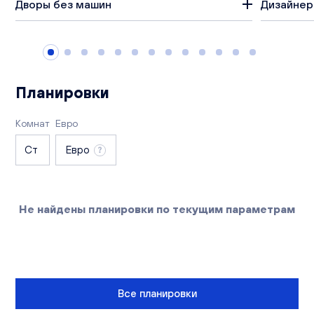
Дворы без машин
Дизайнер
Вакансии
Офисы продаж
Контакты
Планировки
Комнат
Евро
Ст
Евро
Не найдены планировки по текущим параметрам
Все планировки