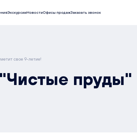
ения
Экскурсии
Новости
Офисы продаж
Заказать звонок
метит свое 9-летие!
"Чистые пруды" 