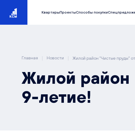
Квартиры
Проекты
Способы покупки
Спецпредлож
|
|
Главная
Новости
Жилой район "Чистые пруды" от
Жилой район 
9-летие!