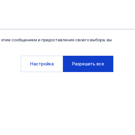
 этим сообщением и предоставления своего выбора, вы
Настройка
Разрешить все
Компания
Клиентам
О компании
Варианты отделки
Новости
Способы покупки