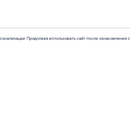
рсонализации. Продолжая использовать сайт после ознакомления с
Проекты
Квартиры
Сити Парк
Каталог квартир
Видный
Кладовые