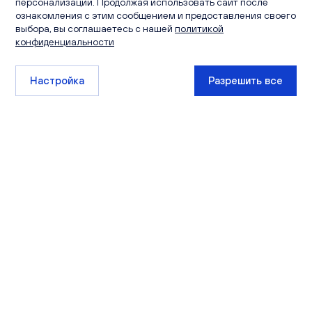
персонализации. Продолжая использовать сайт после
ознакомления с этим сообщением и предоставления своего
выбора, вы соглашаетесь с нашей
политикой
конфиденциальности
Настройка
Разрешить все
+7 (8332) 511-111
sales@ksm-kirov.ru
Проекты
Квартиры
Сити Парк
Каталог квартир
Видный
Кладовые
Лайф
Экскурсии