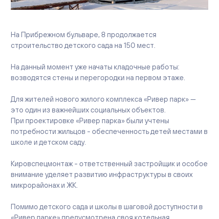
Вакансии
Офисы продаж
Контакты
На Прибрежном бульваре, 8 продолжается
строительство детского сада на 150 мест.
На данный момент уже начаты кладочные работы:
возводятся стены и перегородки на первом этаже.
Для жителей нового жилого комплекса «Ривер парк» —
это один из важнейших социальных объектов.
При проектировке «Ривер парка» были учтены
потребности жильцов - обеспеченность детей местами в
школе и детском саду.
Кировспецмонтаж - ответственный застройщик и особое
внимание уделяет развитию инфраструктуры в своих
микрорайонах и ЖК.
Помимо детского сада и школы в шаговой доступности в
«Ривер парке» предусмотрена своя котельная,