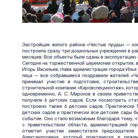
Застройщик жилого района «Чистые пруды» — ко
построила сразу три дошкольных учреждения в ра
месяцев. Все объекты были сданы в эксплуатацию с
Сегодня на торжественной церемонии открытия, в
Игорь Васильев, глава администрации города Илья 
лица — все собравшиеся поздравили жителей «Чи
принимал участие в подготовке, строительств
строительной компании «Кировспецмонтаж», кото
одновременно, А. С. Миронов в своем приветств
получили 6 детских садов. Если посмотреть ста
построено также 6 детских садов. Практически 1
детских садов и практически все детские сады б
событие. Оно стало возможным благодаря тому, ч
с правительством области, администрацией гор
отметил участие заместителя председателя 
Александровича, который практически в режи