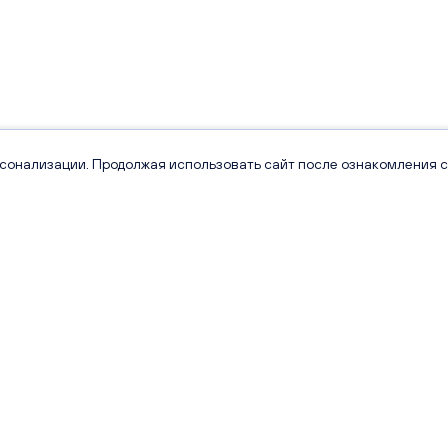
рсонализации. Продолжая использовать сайт после ознакомления с
Проекты
Квартиры
Сити Парк
Каталог квартир