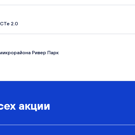
СТе 2.0
микрорайона Ривер Парк
сех акции