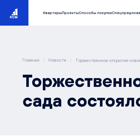
Квартиры
Проекты
Способы покупки
Спецпредлож
|
|
Главная
Новости
Торжественное открытие новог
Торжественно
сада состоял