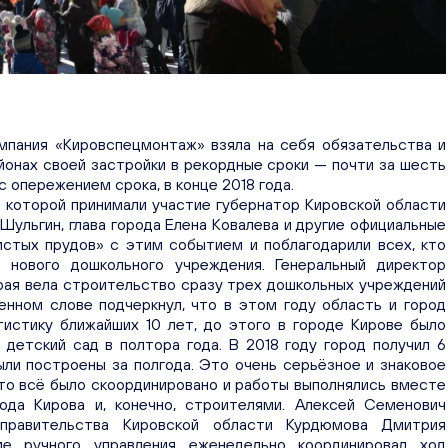
мпания «Кировспецмонтаж» взяла на себя обязательства и
йонах своей застройки в рекордные сроки — почти за шесть
 опережением срока, в конце 2018 года.
 которой принимали участие губернатор Кировской области
Шульгин, глава города Елена Ковалева и другие официальные
стых прудов» с этим событием и поблагодарили всех, кто
е нового дошкольного учреждения. Генеральный директор
рая вела строительство сразу трех дошкольных учреждений
енном слове подчеркнул, что в этом году область и город
тистику ближайших 10 лет, до этого в городе Кирове было
 детский сад в полтора года. В 2018 году город получил 6
ыли построены за полгода. Это очень серьёзное и знаковое
то всё было скоординировано и работы выполнялись вместе
ода Кирова и, конечно, строителями. Алексей Семенович
правительства Кировской области Курдюмова Дмитрия
ме ручного управления еженедельно координировал ход