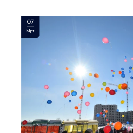
07
Мрт