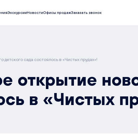
ения
Экскурсии
Новости
Офисы продаж
Заказать звонок
о детского сада состоялось в «Чистых прудах»!
е открытие ново
ось в «Чистых п