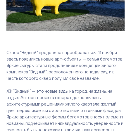
Вакансии
Офисы продаж
Контакты
Сквер “Видный” продолжает преображаться. 11 ноября
здесь появились новые арт-объекты — семья бегемотов.
Яркие фигуры стали продолжением концепции жилого
комплекса “Видный”, расположенного неподалеку, и в
честь которого сквер получил своё название.
ЖК “Видный” — это новые виды на город, на жизнь, на
отдых. Авторы проекта сквера вдохновлялись
архитектурными решениями жилого квартала: желтый
цвет перекликается с золотистыми оттенками фасадов.
Яркие архитектурные формы бегемотов вносят элемент
новизны, подчеркивает индивидуальность, уверенность и
смелость быть непохожим на других: таких скверов в