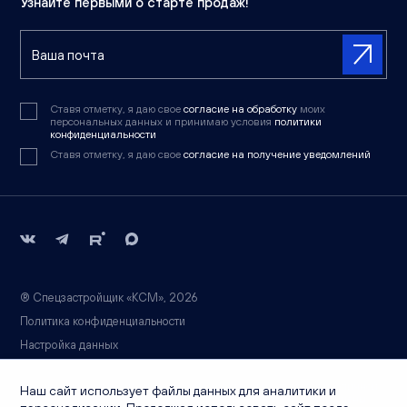
Узнайте первыми о старте продаж!
Ставя отметку, я даю свое
согласие на обработку
моих
персональных данных и принимаю условия
политики
конфиденциальности
Ставя отметку, я даю свое
согласие на получение уведомлений
® Спецзастройщик «КСМ», 2026
Политика конфиденциальности
Настройка данных
Вся информация носит справочный характер и не является публичной
Наш сайт использует файлы данных для аналитики и
офертой, определяемой положениями статьи 437 ГК РФ. Точные цены,