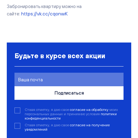
Забронировать квартиру можно на
https://vk.cc/cqonwK
сайте:
Будьте в курсе всех акции
Подписаться
Ставя отметку, я даю свое
согласие на обработку
моих
персональных данных и принимаю условия
политики
конфиденциальности
Ставя отметку, я даю свое
согласие на получение
уведомлений