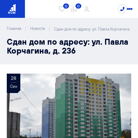
0
0
|
|
Главная
Новости
Сдан дом по адресу: ул. Павла Корчагина, д. 
Сдан дом по адресу: ул. Павла
Проекты
Корчагина, д. 236
Квартиры
Сити Парк
Видный
28
Студии
Лайф
Каталог квартир
1-комнатные
Сен
РИВЕР ПАРК
2-комнатные
Чистые пруды
3-комнатные
О компании
Новости
4-комнатные
Блог
Спецпредложения
5-комнатные
Документы
Варианты отделки
Способы покупки
Вопрос/ответ