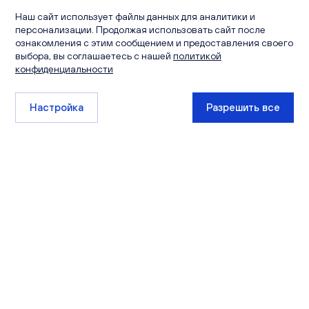
Наш сайт использует файлы данных для аналитики и
персонализации. Продолжая использовать сайт после
ознакомления с этим сообщением и предоставления своего
выбора, вы соглашаетесь с нашей
политикой
конфиденциальности
Настройка
Разрешить все
+7 (8332) 511-111
sales@ksm-kirov.ru
Проекты
Квартиры
Сити Парк
Каталог квартир
Видный
Кладовые