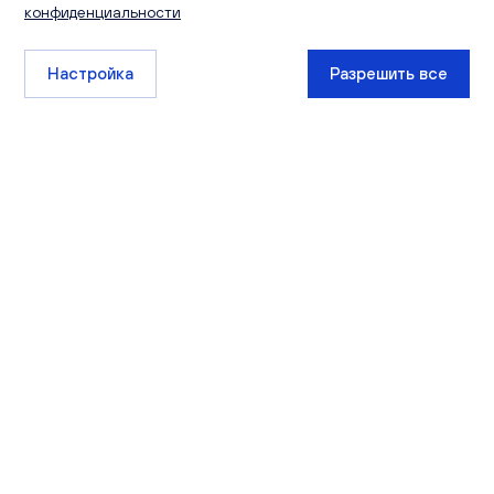
конфиденциальности
Настройка
Разрешить все
+7 (8332) 511-111
sales@ksm-kirov.ru
Проекты
Квартиры
Сити Парк
Каталог квартир
Видный
Кладовые
Лайф
Экскурсии
РИВЕР ПАРК
Чистые пруды