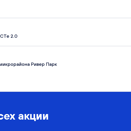
СТе 2.0
микрорайона Ривер Парк
сех акции