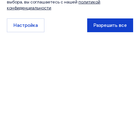
выбора, вы соглашаетесь с нашей
политикой
конфиденциальности
Настройка
Разрешить все
+7 (8332) 511-111
sales@ksm-kirov.ru
Проекты
Квартиры
Сити Парк
Каталог квартир
Видный
Кладовые
Лайф
Экскурсии
РИВЕР ПАРК
Чистые пруды