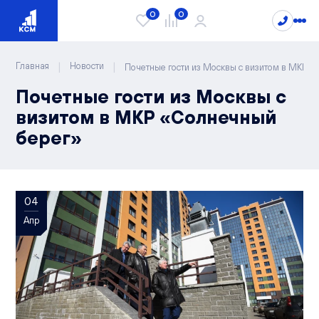
0
0
|
|
Главная
Новости
Почетные гости из Москвы с визитом в МКР 
Почетные гости из Москвы с
Проекты
визитом в МКР «Солнечный
берег»
Квартиры
Сити Парк
Видный
Студии
Лайф
Каталог квартир
1-комнатные
04
РИВЕР ПАРК
2-комнатные
Чистые пруды
Апр
3-комнатные
О компании
Новости
4-комнатные
Блог
Спецпредложения
5-комнатные
Документы
Варианты отделки
Способы покупки
Вопрос/ответ