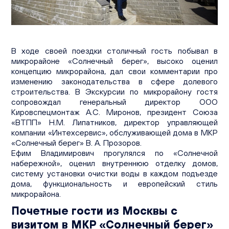
Вакансии
Офисы продаж
Контакты
В ходе своей поездки столичный гость побывал в
микрорайоне «Солнечный берег», высоко оценил
концепцию микрорайона, дал свои комментарии про
изменению законодательства в сфере долевого
строительства. В Экскурсии по микрорайону гостя
сопровождал генеральный директор ООО
Кировспецмонтаж А.С. Миронов, президент Союза
«ВТПП» Н.М. Липатников, директор управляющей
компании «Интехсервис», обслуживающей дома в МКР
«Солнечный берег» В. А. Прозоров.
Ефим Владимирович прогулялся по «Солнечной
набережной», оценил внутреннюю отделку домов,
систему установки очистки воды в каждом подъезде
дома, функциональность и европейский стиль
микрорайона.
Почетные гости из Москвы с
визитом в МКР «Солнечный берег»