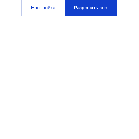
Настройка
Разрешить все
Компания
Клиентам
О компании
Варианты отделки
Новости
Способы покупки
Блог
Вопрос/ответ
Спецпредложения
Офисы продаж
Документы
Партнерам
Вакансии
Контакты