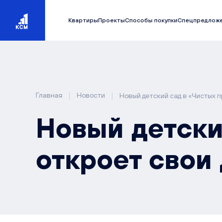
Квартиры
Проекты
Способы покупки
Спецпредлож
|
|
Главная
Новости
Новый детский сад в «Чистых п
Новый детски
откроет свои 