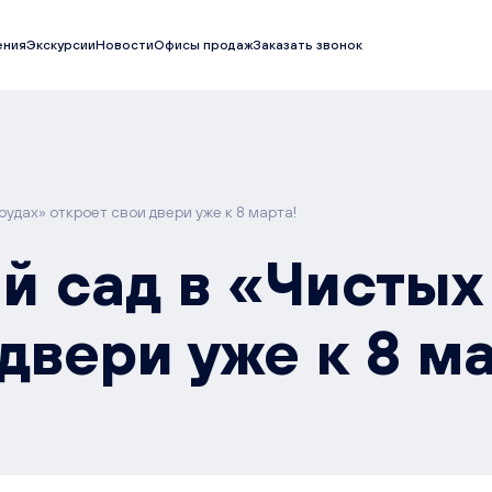
ения
Экскурсии
Новости
Офисы продаж
Заказать звонок
рудах» откроет свои двери уже к 8 марта!
й сад в «Чистых
двери уже к 8 ма