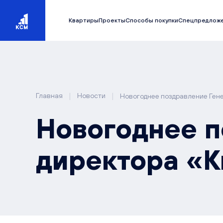
Квартиры
Проекты
Способы покупки
Спецпредлож
|
|
Главная
Новости
Новогоднее поздравление Ген
Новогоднее п
директора «