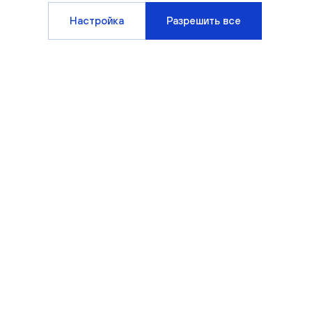
Настройка
Разрешить все
Компания
Клиентам
О компании
Варианты отделки
Новости
Способы покупки
Блог
Вопрос/ответ
Спецпредложения
Офисы продаж
Документы
Партнерам
Вакансии
Контакты