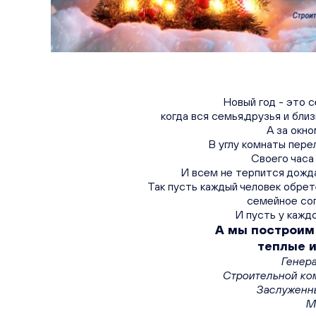
Новый год - это 
когда вся семья,друзья и бли
А за окно
В углу комнаты пере
Своего часа
И всем не терпится дожда
Так пусть каждый человек обрет
семейное сог
И пусть у кажд
А мы построим
теплые и
Генер
Строительной ко
Заслуженн
М