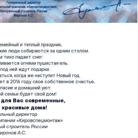
семейный и теплый праздник,
зкие люди собираются за одним столом.
м тихо падает снег.
ливается огнями пушистая ель.
 под ней ждут подарки.
ться, когда же наступит Новый год.
ет в 2016 году свое собственное счастье,
ласие и домашний уют.
ой семьи будет свой дом!
 для Вас современные,
 красивые дома!
альный директор
мпании «Кировспецмонтаж»
ый строитель России
иронов А.С.