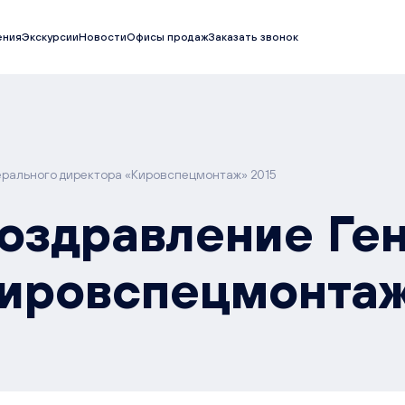
ения
Экскурсии
Новости
Офисы продаж
Заказать звонок
ерального директора «Кировспецмонтаж» 2015
оздравление Ге
Кировспецмонтаж