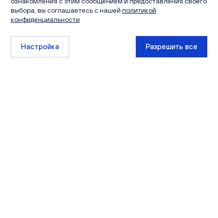
ознакомления с этим сообщением и предоставления своего
выбора, вы соглашаетесь с нашей
политикой
конфиденциальности
Настройка
Разрешить все
+7 (8332) 511-111
sales@ksm-kirov.ru
Проекты
Квартиры
Сити Парк
Каталог квартир
Видный
Кладовые
Лайф
Экскурсии
РИВЕР ПАРК