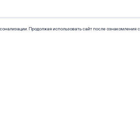
рсонализации. Продолжая использовать сайт после ознакомления с
Проекты
Квартиры
Сити Парк
Каталог квартир
Видный
Кладовые
Лайф
Экскурсии
РИВЕР ПАРК