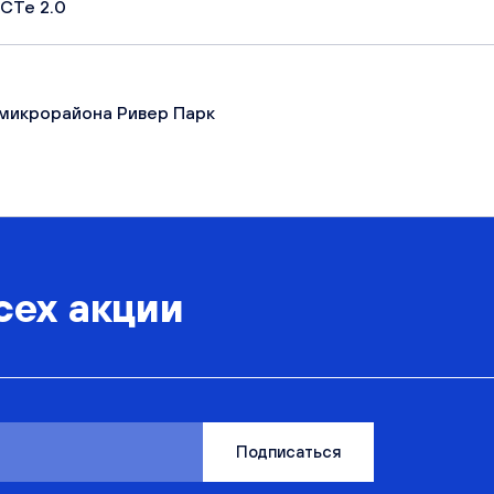
СТе 2.0
микрорайона Ривер Парк
сех акции
Подписаться