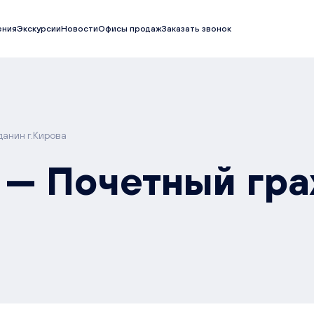
ения
Экскурсии
Новости
Офисы продаж
Заказать звонок
данин г.Кирова
 — Почетный гр