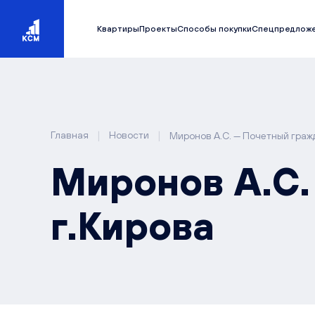
Квартиры
Проекты
Способы покупки
Спецпредлож
|
|
Главная
Новости
Миронов А.С. — Почетный граж
Миронов А.С.
г.Кирова