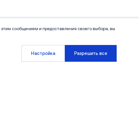
 этим сообщением и предоставления своего выбора, вы
Настройка
Разрешить все
Компания
Клиентам
О компании
Варианты отделки
Новости
Способы покупки
Блог
Вопрос/ответ
Спецпредложения
Офисы продаж