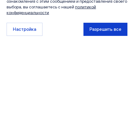
ознакомления с этим сообщением и предоставления своего
выбора, вы соглашаетесь с нашей
политикой
конфиденциальности
Настройка
Разрешить все
+7 (8332) 511-111
sales@ksm-kirov.ru
Проекты
Квартиры
Сити Парк
Каталог квартир
Видный
Кладовые
Лайф
Экскурсии
РИВЕР ПАРК