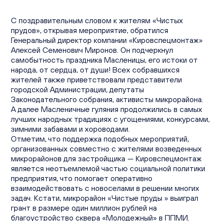
Вакансии
Офисы продаж
С поздравительным словом к жителям «Чистых
Контакты
прудов», открывая мероприятие, обратился
Генеральный директор компании «Кировспецмонтаж»
Алексей Семенович Миронов. Он подчеркнул
самобытность праздника Масленицы, его истоки от
народа, от сердца, от души! Всех собравшихся
жителей также приветствовали представители
городской Администрации, депутаты
Законодательного собрания, активисты микрорайона.
А далее Масленичные гуляния продолжились в самых
лучших народных традициях с угощениями, конкурсами,
зимними забавами и хороводами.
Отметим, что поддержка подобных мероприятий,
организованных совместно с жителями возведенных
микрорайонов для застройщика — Кировспецмонтаж
является неотъемлемой частью социальной политики
предприятия, что помогает оперативно
взаимодействовать с новоселами в решении многих
задач. Кстати, микрорайон «Чистые пруды » выиграл
грант в размере один миллион рублей на
благоустройство сквера «Молодежный» в ППМИ.