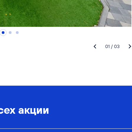
01
/
03
сех акции