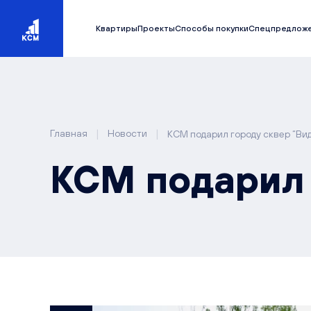
Квартиры
Проекты
Способы покупки
Спецпредлож
|
|
Главная
Новости
КСМ подарил городу сквер “Ви
КСМ подарил 