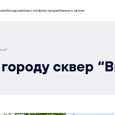
ения
Экскурсии
Новости
Офисы продаж
Заказать звонок
дный”
городу сквер “