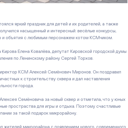
оялся яркий праздник для детей и их родителей, а также
получился насыщенный и интересный: весёлые конкурсы,
ото и объятия с любимым персонажем котом КСМчиком.
а Кирова Елена Ковалёва, депутат Кировской городской думы
вления по Ленинскому району Сергей Торхов.
директор КСМ Алексей Семёнович Миронов. Он поздравил
ричастных к строительству сквера и дал наставления
льности города.
 Алексея Семёновича за новый сквер и отметила, что у юных
ные простраства для игры и отдыха. Поэтому счастливые
пании за такой подарок микрорайону.
л жителей микрорайона с появлением нового, современного