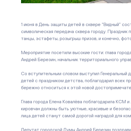
1 июня в День защиты детей в сквере “Видный” сост
символическая передача сквера городу. Праздник 
танцы, эстафеты, розыгрыш призов, и конечно, ф
Мероприятие посетили высокие гости: глава город
Андрей Березин, начальник территориального упра
Со вступительным словом выступил Генеральный 
детей с праздником детства, поблагодарил всех п
бережно относиться к этой новой достопримечате
Глава города Елена Ковалёва поблагодарила КСМ и
кировчан должны быть уютные, красивые и безопас
лица детей станут самой дорогой наградой для ком
Депутат городской Думы Андрей Березин поздрави