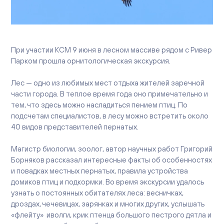
Вакансии
Офисы продаж
Контакты
При участии КСМ 9 июня в лесном массиве рядом с Ривер
Парком прошла орнитологическая экскурсия.
Лес
—
одно из любимых мест отдыха жителей заречной
части города. В теплое время года оно примечательно и
тем, что здесь можно насладиться пением птиц. По
подсчетам специалистов, в лесу можно встретить около
40 видов представителей пернатых.
Магистр биологии, зоолог, автор научных работ Григорий
Борняков рассказал интересные факты об особенностях
и повадках местных пернатых, правила устройства
домиков птиц и подкормки. Во время экскурсии удалось
узнать о постоянных обитателях леса: весничках,
дроздах, чечевицах, зарянках и многих других, услышать
«
флейту» иволги, крик птенца большого пестрого дятла и