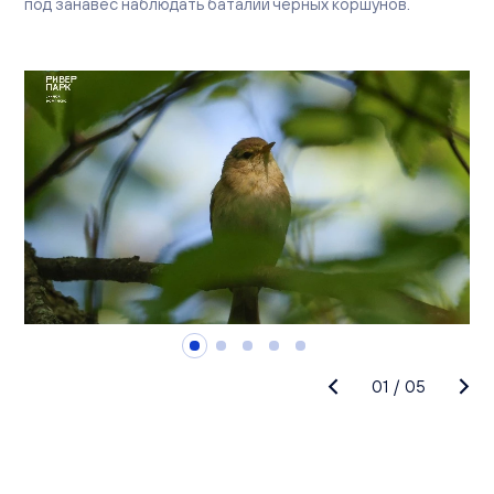
под занавес наблюдать баталии черных коршунов.
01
/
05