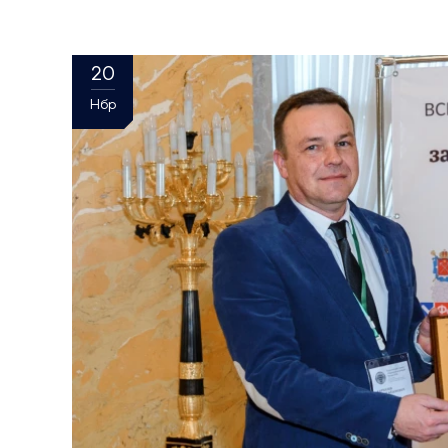
20
Нбр