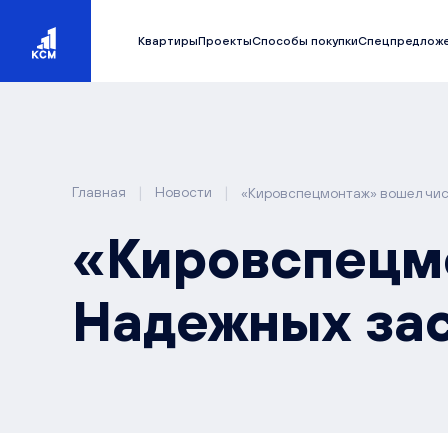
Квартиры
Проекты
Способы покупки
Спецпредлож
|
|
Главная
Новости
«Кировспецмонтаж» вошел чис
«Кировспецм
Надежных зас