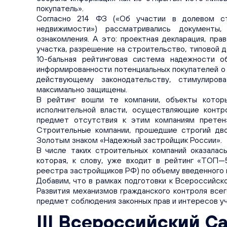
покупатель».
Согласно 214 ФЗ («Об участии в долевом ст
недвижимости») рассматривались документы
ознакомления. А это: проектная декларация, пра
участка, разрешение на строительство, типовой д
10-бальная рейтинговая система надежности о
информированности потенциальных покупателей о
действующему законодательству, стимулиров
максимально защищены.
В рейтинг вошли те компании, объекты котор
исполнительной власти, осуществляющие контр
предмет отсутствия к этим компаниям претенз
Строительные компании, прошедшие строгий дв
Золотым знаком «Надежный застройщик России».
В числе таких строительных компаний оказалас
которая, к слову, уже входит в рейтинг «ТОП—
реестра застройщиков РФ) по объему введенного в
Добавим, что в рамках подготовки к Всероссий
Развития механизмов гражданского контроля все
предмет соблюдения законных прав и интересов у
III Всероссийский 