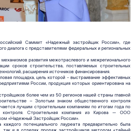
российский Саммит «Надежный застройщик России», где
ого диалога с представителями федеральных и региональных
 механизмов развития межотраслевого и межрегионального
зации сроков строительства, поставляемых строительных
ехнологий, расширения источников финансирования.
ловая площадка, цель которой - выстраивание эффективных
едприятиями России, продукция которых ориентирована на
тройщиков более чем из 50 регионов нашей страны главной
роительстве – Золотым знаком общественного контроля
учается лучшим строительным компаниям по итогам года по
го контроля. Строительная компания из Кирова — ООО
ком «Надежный Застройщик России».
а каждого потенциального лауреата предварительно была
в, так и в отделах продаж застройщиков методом «тайный