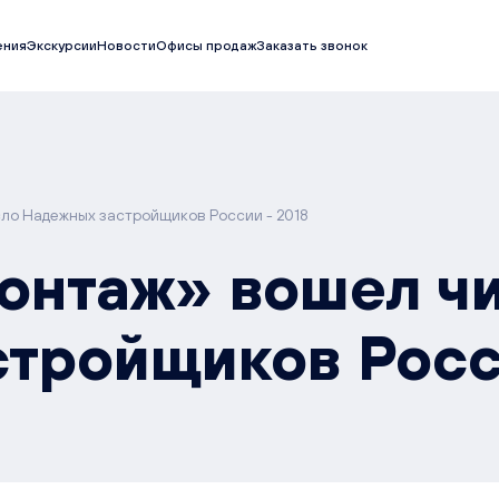
ения
Экскурсии
Новости
Офисы продаж
Заказать звонок
ло Надежных застройщиков России - 2018
онтаж» вошел ч
тройщиков Росс