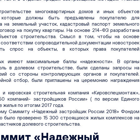
роительстве многоквартирных домов и иных объектов
, которые должны быть предъявлены покупателю для
ва на земельный участок, кадастровый паспорт земельного
оговор на покупку квартиры. На основе 214-ФЗ разработана
бъектов строительства. Смысл в том, чтобы на основе
 соответствии сопроводительной документации новостроек
ать спрос на объекты, в которых права покупателей
ых имеют максимальные баллы «надежности». В органы
оль в долевом строительстве, были сделаны запросы на
ий со стороны контролирующих органов и покупателей.
ойной отбор, были приглашены на церемонию награждения
ь и кировская строительная компания «Кировспецмонтаж»,
50 компаний- застройщиков России» ( по версии Единого
 жилья по итогам 2017 года.
скому Саммиту «Надежный застройщик России 2018» Фондом
го было проверено 15 300 строящихся жилых комплексов на
частников долевого строительства.
Саммит «Надежный