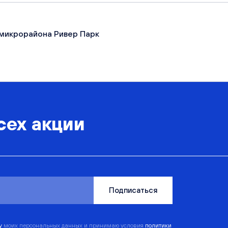
микрорайона Ривер Парк
сех акции
Подписаться
ку
моих персональных данных и принимаю условия
политики