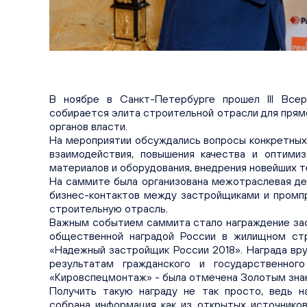
В ноябре в Санкт-Петербурге прошел III Все
собирается элита строительной отрасли для прям
органов власти.
На мероприятии обсуждались вопросы конкретных
взаимодействия, повышения качества и оптими
материалов и оборудования, внедрения новейших т
На саммите была организована межотраслевая де
бизнес-контактов между застройщиками и промпр
строительную отрасль.
Важным событием саммита стало награждение зас
общественной наградой России в жилищном ст
«Надежный застройщик России 2018». Награда вр
результатам гражданского и государственно
«Кировспецмонтаж» - была отмечена Золотым зна
Получить такую награду не так просто, ведь н
собрана информация как из открытых источнико