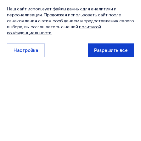
Наш сайт использует файлы данных для аналитики и
персонализации. Продолжая использовать сайт после
ознакомления с этим сообщением и предоставления своего
выбора, вы соглашаетесь с нашей
политикой
конфиденциальности
Настройка
Разрешить все
+7 (8332) 511-111
sales@ksm-kirov.ru
Проекты
Квартиры
Сити Парк
Каталог квартир
Видный
Кладовые