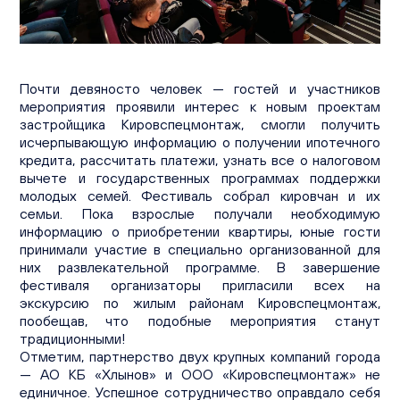
Вакансии
Офисы продаж
Контакты
Почти девяносто человек — гостей и участников
мероприятия проявили интерес к новым проектам
застройщика Кировспецмонтаж, смогли получить
исчерпывающую информацию о получении ипотечного
кредита, рассчитать платежи, узнать все о налоговом
вычете и государственных программах поддержки
молодых семей. Фестиваль собрал кировчан и их
семьи. Пока взрослые получали необходимую
информацию о приобретении квартиры, юные гости
принимали участие в специально организованной для
них развлекательной программе. В завершение
фестиваля организаторы пригласили всех на
экскурсию по жилым районам Кировспецмонтаж,
пообещав, что подобные мероприятия станут
традиционными!
Отметим, партнерство двух крупных компаний города
— АО КБ «Хлынов» и ООО «Кировспецмонтаж» не
единичное. Успешное сотрудничество оправдало себя