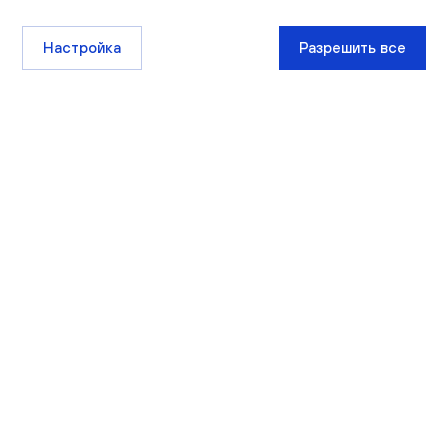
Настройка
Разрешить все
+7 (8332) 511-111
sales@ksm-kirov.ru
Проекты
Квартиры
Сити Парк
Каталог квартир
Видный
Кладовые
Лайф
Экскурсии
РИВЕР ПАРК
Чистые пруды