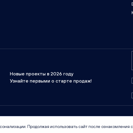
Новые проекты в 2026 году
Узнайте первыми о старте продаж!
Вся информация носит справочный характер и не является публичной офе
рсонализации. Продолжая использовать сайт после ознакомления с
сроки и условия проведения акций необходимо уточнять у менеджеров отде
фото и графические материалы отражают общую концепцию проектов. Все