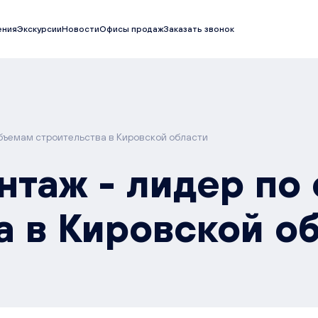
ения
Экскурсии
Новости
Офисы продаж
Заказать звонок
бъемам строительства в Кировской области
таж - лидер по
а в Кировской о