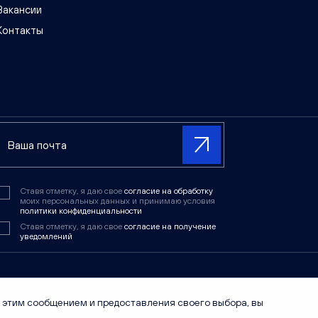
Вакансии
Контакты
Ставя отметку, я даю свое
согласие на обработку
моих персональных данных и принимаю условия
политики конфиденциальности
Ставя отметку, я даю свое
согласие на получение
уведомлений
ртой, определяемой положениями статьи 437 ГК РФ. Точные цены,
 этим сообщением и предоставления своего выбора, вы
ла продаж или по телефону +7 (8332) 511-111. Все представленные
 материалы, в том числе изображения, размещаемые на сайте,