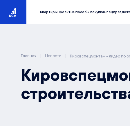
Квартиры
Проекты
Способы покупки
Спецпредлож
|
|
Главная
Новости
Кировспецмонтаж - лидер по о
Кировспецмон
строительств