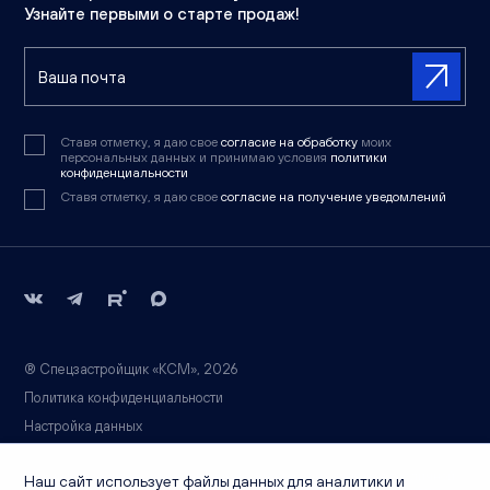
Узнайте первыми о старте продаж!
Ставя отметку, я даю свое
согласие на обработку
моих
персональных данных и принимаю условия
политики
конфиденциальности
Ставя отметку, я даю свое
согласие на получение уведомлений
® Спецзастройщик «КСМ», 2026
Политика конфиденциальности
Настройка данных
Вся информация носит справочный характер и не является публичной
Наш сайт использует файлы данных для аналитики и