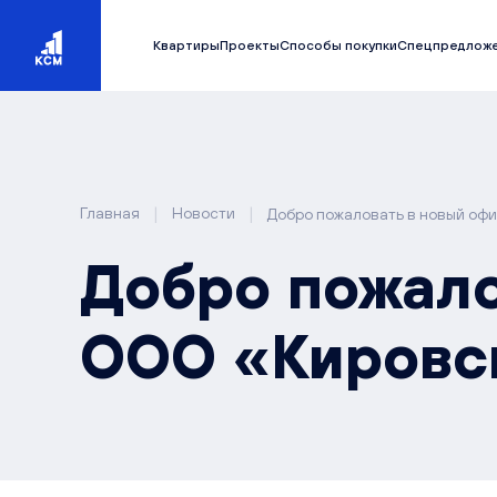
Квартиры
Проекты
Способы покупки
Спецпредлож
|
|
Главная
Новости
Добро пожаловать в новый оф
Добро пожало
ООО «Кировс