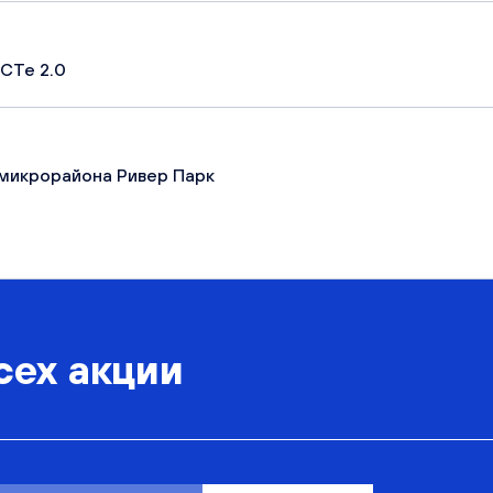
СТе 2.0
микрорайона Ривер Парк
сех акции