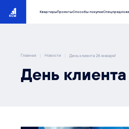
Квартиры
Проекты
Способы покупки
Спецпредлож
|
|
Главная
Новости
День клиента 26 января!
День клиента 