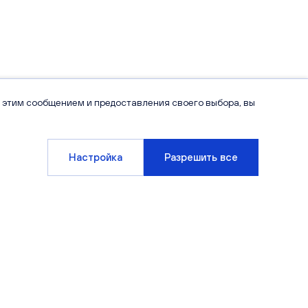
 этим сообщением и предоставления своего выбора, вы
Настройка
Разрешить все
Компания
Клиентам
О компании
Варианты отделки
Новости
Способы покупки