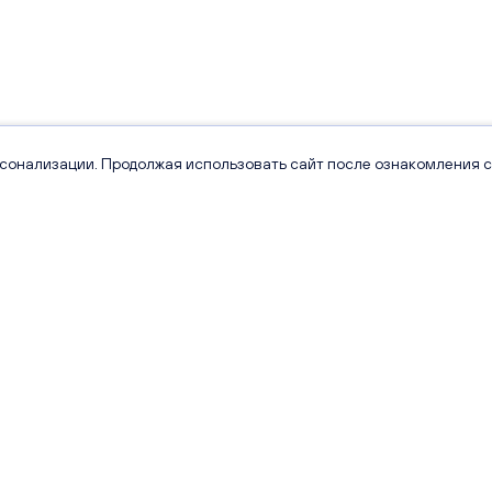
рсонализации. Продолжая использовать сайт после ознакомления с
Проекты
Квартиры
Сити Парк
Каталог квартир
Видный
Кладовые