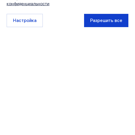
конфиденциальности
Настройка
Разрешить все
+7 (8332) 511-111
sales@ksm-kirov.ru
Проекты
Квартиры
Сити Парк
Каталог квартир
Видный
Кладовые
Лайф
Экскурсии
РИВЕР ПАРК
Чистые пруды