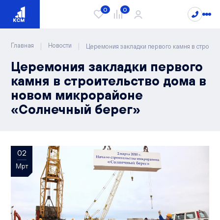
0
0
|
|
Главная
Новости
Церемония закладки первого камня в строит
Церемония закладки первого
Проекты
камня в строительство дома в
новом микрорайоне
Квартиры
Сити Парк
«Солнечный берег»
Видный
Студии
Лайф
Каталог квартир
1-комнатные
РИВЕР ПАРК
2-комнатные
Чистые пруды
02
3-комнатные
Мрт
О компании
Новости
4-комнатные
Блог
Спецпредложения
5-комнатные
Документы
Варианты отделки
Способы покупки
Вопрос/ответ