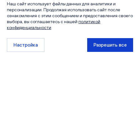
Наш сайт использует файлы данных для аналитики и
персонализации. Продолжая использовать сайт после
ознакомления с этим сообщением и предоставления своего
выбора, вы соглашаетесь с нашей
политикой
конфиденциальности
Настройка
Разрешить все
+7 (8332) 511-111
sales@ksm-kirov.ru
Проекты
Квартиры
Сити Парк
Каталог квартир
Видный
Кладовые