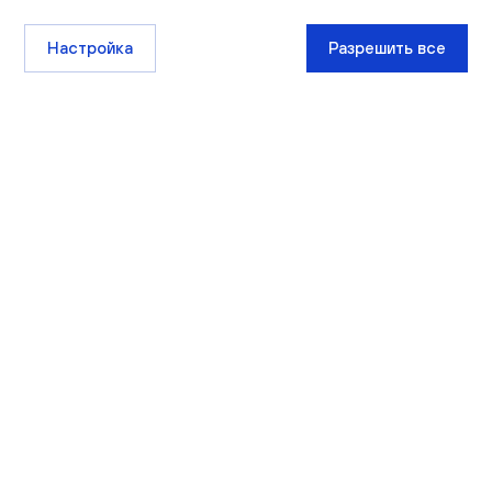
Настройка
Разрешить все
+7 (8332) 511-111
sales@ksm-kirov.ru
Проекты
Квартиры
Сити Парк
Каталог квартир
Видный
Кладовые
Лайф
Экскурсии
РИВЕР ПАРК
Чистые пруды