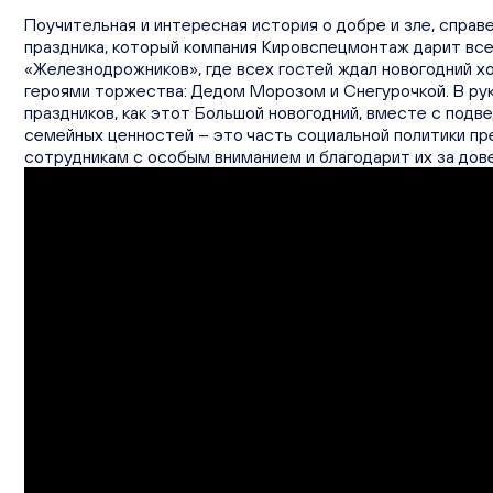
Поучительная и интересная история о добре и зле, справ
праздника, который компания Кировспецмонтаж дарит вс
«Железнодрожников», где всех гостей ждал новогодний х
героями торжества: Дедом Морозом и Снегурочкой. В рук
праздников, как этот Большой новогодний, вместе с подв
семейных ценностей – это часть социальной политики пр
сотрудникам с особым вниманием и благодарит их за дов